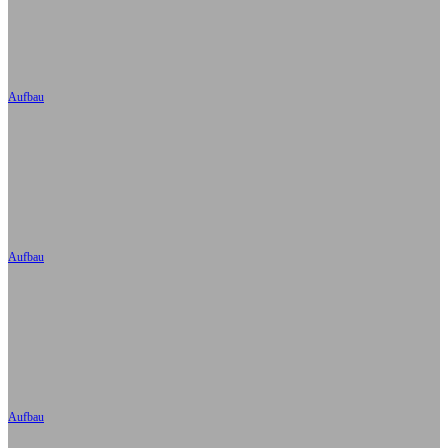
Aufbau
Aufbau
Aufbau