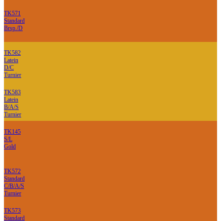
TK571
Standard
Brsp./D
TK582
Latein
D/C
Turnier
TK583
Latein
B/A/S
Turnier
TK145
S/L
Gold
TK572
Standard
C/B/A/S
Turnier
TK573
Standard