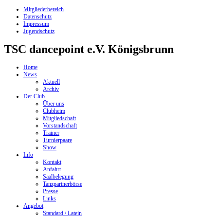
Mitgliederbereich
Datenschutz
Impressum
Jugendschutz
TSC dancepoint e.V. Königsbrunn
Home
News
Aktuell
Archiv
Der Club
Über uns
Clubheim
Mitgliedschaft
Vorstandschaft
Trainer
Turnierpaare
Show
Info
Kontakt
Anfahrt
Saalbelegung
Tanzpartnerbörse
Presse
Links
Angebot
Standard / Latein