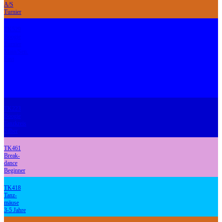
A/S
Turnier
TK529
Boogie
Turnier
Main/Sen.
Fast
TK223
Boogie
Tanzkreis
Silber
TK461
Break-
dance
Beginner
TK418
Tanz-
mäuse
3-5 Jahre