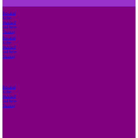
Privatstd
Kober
Standard
und freies
Training
Privatstd
Kober
Standard
und freies
Training
Privatstd
Kober
Standard
und freies
Training