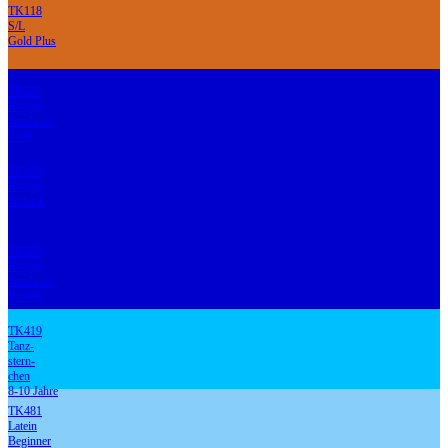
TK118
S/L
Gold Plus
TK221
Boogie
Tanzkreis
Gold
TK274
Boogie
Technik
TK203
Boogie
Tanzkreis
Bronze
TK419
Tanz-
stern-
chen
8-10 Jahre
TK481
Latein
Beginner