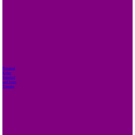
Privatstd
Kober
Standard
und freies
Training