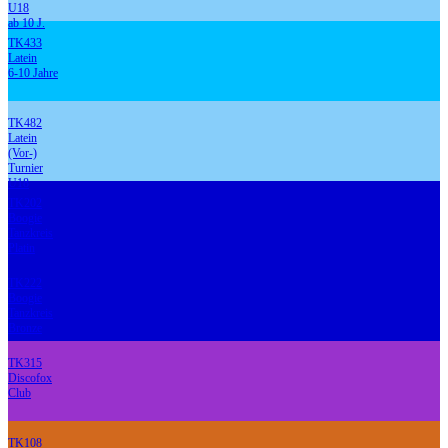
U18
ab 10 J.
TK433
Latein
6-10 Jahre
TK482
Latein
(Vor-)
Turnier
U18
TK202
Boogie
Tanzkreis
Platin
TK222
Boogie
Tanzkreis
Bronze
TK315
Discofox
Club
TK108