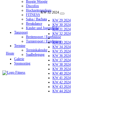
Boogie Woogie
Discofox
Hochzeitstanzkurs
KW 32 2024
FITNESS
Salsa / Bachata
KW 29 2024
Breakdance
KW 30 2024
Kinder und Jugendliche
KW 31 2024
Tanzsport
KW 32 2024
Breitensport / Ergebnisse
Turniersport / Ergebnisse
KW 33 2024
Termine
KW 34 2024
Terminkalender
KW 35 2024
Heute
Saalbelegung
KW 36 2024
Galerie
KW 37 2024
Sponsoring
KW 38 2024
KW 39 2024
KW 40 2024
KW 41 2024
KW 42 2024
KW 43 2024
KW 44 2024