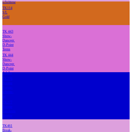
schrittene
TK114
S/L
Gold
TK 443
Show-
Dancegr.
D-Point
Teens
TK 444
Show-
Dancegr.
D-Point
Adults
TK276
Boogie
Fortge-
schritte-
ne
TK277
Boogie
Tanzkreis
Bronze
TK461
Break-