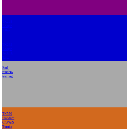
TK228
Boogie
Silber
TK275
Boogie
Technik
Tanz
End-
runden-
training
TK570
Standard
C/B/A/S
Turnier