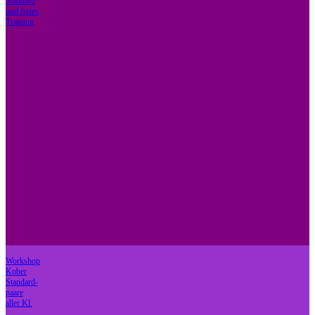
Standard
und freies
Training
Workshop
Kober
Standard-
paare
aller Kl.