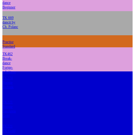
dance
Beginner
TK 669
dancit by
Ch. Polanc
Practise
Standard
TK462
Break-
dance
Fortge-
schrittene
TK274
Boogie
Technik
TK221
Boogie
Tanzkreis
Gold
TK221
TK Gold