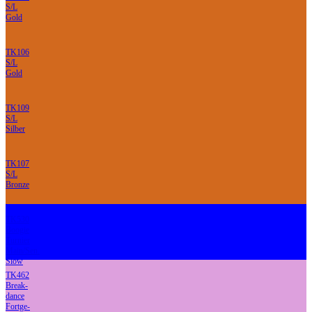
S/L
Gold
TK106
S/L
Gold
TK109
S/L
Silber
TK107
S/L
Bronze
TK530
Boogie
Turnier
Main/Sen.
Slow
TK462
Break-
dance
Fortge-