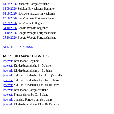
13.09.2026
Discofox Fortgeschrittene
14.09.2026
Std./Lat. Erwachsene Beginner
14.09.2026
Hochzeitstanzkurs Erwachsene
17.09.2026
Salsa/Bachata Fortgeschrittene
17.09.2026
Salsa/Bachata Beginner
04.10.2026
Boogie Woogie Beginner
04.10.2026
Boogie Woogie Fortgeschrittene
05.10.2026
Boogie Woogie Fortgeschrittene
ALLE NEUEN KURSE
KURSE MIT SOFORTEINSTIEG
jederzeit
Breakdance Beginner
jederzeit
Kinder/Jugendliche 3 - 5 Jahre
jederzeit
Kinder/Jugendliche 8 - 10 Jahre
jederzeit
Std./Lat. Kinder/Jug Lat., U18 (Vor-)Turn
jederzeit
Std./Lat. Kinder/Jug Lat., 6 - 10 Jahre
jederzeit
Std./Lat. Kinder/Jug Lat., ab 10 Jahre
jederzeit
Breakdance Fortgeschrittene
jederzeit
Fitness dancit by Ch. Polanc
jederzeit
Standard Kinder/Jug. ab 8 Jahre
jederzeit
Kinder/Jugendliche Kids 10-15 Jahre