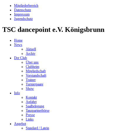
Mitgliederbereich
Datenschutz
Impressum
Jugendschutz
TSC dancepoint e.V. Königsbrunn
Home
News
Aktuell
Archiv
Der Club
Über uns
Clubheim
Mitgliedschaft
Vorstandschaft
Trainer
Turnierpaare
Show
Info
Kontakt
Anfahrt
Saalbelegung
Tanzpartnerbörse
Presse
Links
Angebot
Standard / Latein