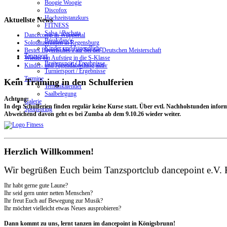
Boogie Woogie
Discofox
Hochzeitstanzkurs
Aktuellste
News
FITNESS
Salsa / Bachata
Dancecomp in Wuppertal
Breakdance
Solotänzerinnen in Regensburg
Kinder und Jugendliche
Bestes Bayerisches Paar bei der Deutschen Meisterschaft
Tanzsport
Wieder ein Aufstieg in die S-Klasse
Breitensport / Ergebnisse
Kinder- und Jugendabteilung aktiv
Turniersport / Ergebnisse
Termine
Kein Training in den Schulferien
Terminkalender
Saalbelegung
Achtung:
Galerie
In den Schulferien finden regulär keine Kurse statt. Über evtl. Nachholstunden infor
Sponsoring
Abweichend davon geht es bei Zumba ab dem 9.10.26 wieder weiter.
Herzlich Willkommen!
Wir begrüßen Euch beim Tanzsportclub dancepoint e.V.
Ihr habt gerne gute Laune?
Ihr seid gern unter netten Menschen?
Ihr freut Euch auf Bewegung zur Musik?
Ihr möchtet vielleicht etwas Neues ausprobieren?
Dann kommt zu uns, lernt tanzen im dancepoint in Königsbrunn!