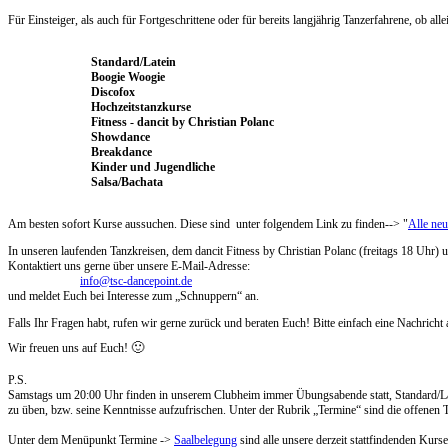
Für Einsteiger, als auch für Fortgeschrittene oder für bereits langjährig Tanzerfahrene, ob alle
Standard/Latein
Boogie Woogie
Discofox
Hochzeitstanzkurse
Fitness -
dancit
by Christian Polanc
Showdance
Breakdance
Kinder und Jugendliche
Salsa/Bachata
Am besten sofort Kurse aussuchen. Diese sind unter folgendem Link zu finden--> "
Alle ne
In unseren laufenden Tanzkreisen, dem dancit Fitness by Christian Polanc (freitags 18 Uhr) u
Kontaktiert uns gerne über unsere E-Mail-Adresse:
info@tsc-dancepoint.de
und meldet Euch bei Interesse zum „Schnuppern“ an.
Falls Ihr Fragen habt, rufen wir gerne zurück und beraten Euch! Bitte einfach eine Nachrich
🙂
Wir freuen uns auf Euch!
P.S.
Samstags um 20:00 Uhr finden in unserem Clubheim immer Übungsabende statt, Standard/Late
zu üben, bzw. seine Kenntnisse aufzufrischen. Unter der Rubrik „Termine“ sind die offenen
Unter dem Menüpunkt Termine ->
Saalbelegung
sind alle unsere derzeit stattfindenden Kurs