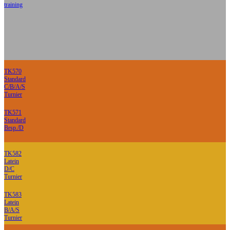
training
TK570
Standard
C/B/A/S
Turnier
TK571
Standard
Brsp./D
TK582
Latein
D/C
Turnier
TK583
Latein
B/A/S
Turnier