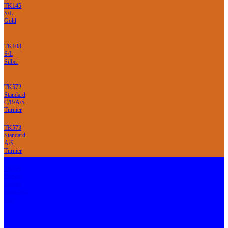
TK145
S/L
Gold
TK108
S/L
Silber
TK572
Standard
C/B/A/S
Turnier
TK573
Standard
A/S
Turnier
TK529
Boogie
Turnier
Main/Sen.
Fast