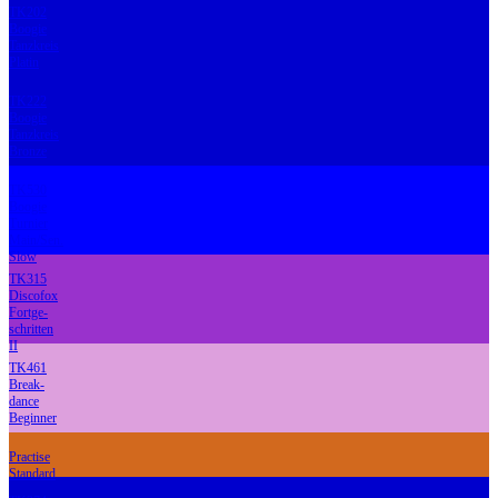
TK202
Boogie
Tanzkreis
Platin
TK222
Boogie
Tanzkreis
Bronze
TK530
Boogie
Turnier
Main/Sen.
Slow
TK315
Discofox
Fortge-
schritten
II
TK461
Break-
dance
Beginner
Practise
Standard