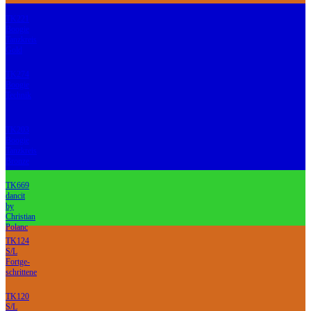
TK221
Boogie
Tanzkreis
Gold
TK274
Boogie
Technik
TK203
Boogie
Tanzkreis
Bronze
TK669
dancit
by
Christian
Polanc
TK124
S/L
Fortge-
schrittene
TK120
S/L