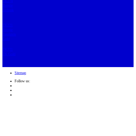
TK274
Boogie
Technik
TK221
Boogie
Tanzkreis
Gold
TK221
TK Gold
Sitemap
Follow us: