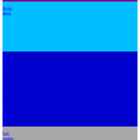
Break-
dance
TK228
Boogie
Silber
TK225
Boogie
Gold
TK275
Boogie
Technik
Tanz
End-
runden-