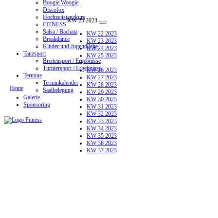
Boogie Woogie
Discofox
Hochzeitstanzkurs
KW 25 2023
FITNESS
Salsa / Bachata
KW 22 2023
Breakdance
KW 23 2023
Kinder und Jugendliche
KW 24 2023
Tanzsport
KW 25 2023
Breitensport / Ergebnisse
Turniersport / Ergebnisse
KW 26 2023
Termine
KW 27 2023
Terminkalender
KW 28 2023
Heute
Saalbelegung
KW 29 2023
Galerie
KW 30 2023
Sponsoring
KW 31 2023
KW 32 2023
KW 33 2023
KW 34 2023
KW 35 2023
KW 36 2023
KW 37 2023