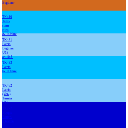
Beginner
TK419
Tanz-
stern-
chen
8-10 Jahre
TK481
Latein
Beginner
U18
ab 10 J.
TK433
Latein
6-10 Jahre
TK482
Latein
(Vor-)
Turnier
U18
TK277
Boogie
Fortge-
schritten