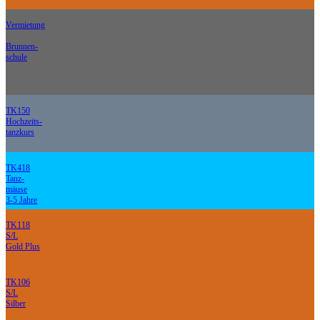
Vermietung
Brunnen-
schule
TK150
Hochzeits-
tanzkurs
TK418
Tanz-
mäuse
3-5 Jahre
TK118
S/L
Gold Plus
TK106
S/L
Silber