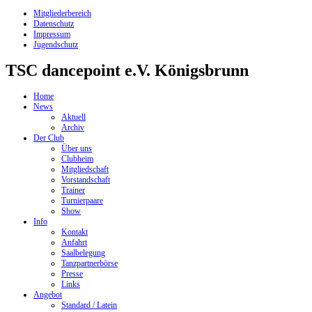
Mitgliederbereich
Datenschutz
Impressum
Jugendschutz
TSC dancepoint e.V. Königsbrunn
Home
News
Aktuell
Archiv
Der Club
Über uns
Clubheim
Mitgliedschaft
Vorstandschaft
Trainer
Turnierpaare
Show
Info
Kontakt
Anfahrt
Saalbelegung
Tanzpartnerbörse
Presse
Links
Angebot
Standard / Latein