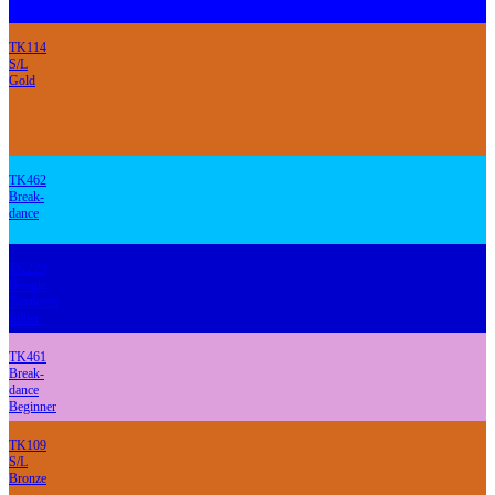
TK114
S/L
Gold
TK462
Break-
dance
TK223
Boogie
Tanzkreis
Silber
TK461
Break-
dance
Beginner
TK109
S/L
Bronze